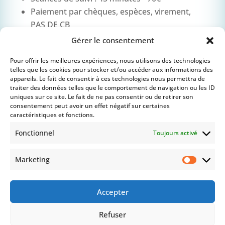
Paiement par chèques, espèces, virement,
PAS DE CB
Gérer le consentement
Les consultations ne sont pas remboursées
Pour offrir les meilleures expériences, nous utilisons des technologies
par la Sécurité sociale.
Néanmoins, certaines
telles que les cookies pour stocker et/ou accéder aux informations des
mutuelles proposent un forfait annuel de
appareils. Le fait de consentir à ces technologies nous permettra de
traiter des données telles que le comportement de navigation ou les ID
séances de psychologie, renseignez-vous
uniques sur ce site. Le fait de ne pas consentir ou de retirer son
consentement peut avoir un effet négatif sur certaines
auprès de votre organisme.
caractéristiques et fonctions.
Fonctionnel
Toujours activé
Toute séance non annulée au moins 48
heures à l'avance sera due.
Marketing
Marketi
Je ne suis actuellement pas en mesure
d'accueillir de stagiaires.
Accepter
Refuser
Merci de votre compréhension.