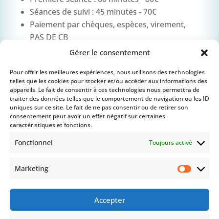
Séances de suivi : 45 minutes - 70€
Paiement par chèques, espèces, virement,
PAS DE CB
Gérer le consentement
Les consultations ne sont pas remboursées
Pour offrir les meilleures expériences, nous utilisons des technologies
par la Sécurité sociale.
Néanmoins, certaines
telles que les cookies pour stocker et/ou accéder aux informations des
mutuelles proposent un forfait annuel de
appareils. Le fait de consentir à ces technologies nous permettra de
traiter des données telles que le comportement de navigation ou les ID
séances de psychologie, renseignez-vous
uniques sur ce site. Le fait de ne pas consentir ou de retirer son
consentement peut avoir un effet négatif sur certaines
auprès de votre organisme.
caractéristiques et fonctions.
Fonctionnel
Toujours activé
Toute séance non annulée au moins 48
heures à l'avance sera due.
Marketing
Marketi
Je ne suis actuellement pas en mesure
d'accueillir de stagiaires.
Accepter