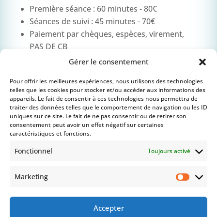
Première séance : 60 minutes - 80€
Séances de suivi : 45 minutes - 70€
Paiement par chèques, espèces, virement,
PAS DE CB
Gérer le consentement
Les consultations ne sont pas remboursées
Pour offrir les meilleures expériences, nous utilisons des technologies
par la Sécurité sociale.
Néanmoins, certaines
telles que les cookies pour stocker et/ou accéder aux informations des
mutuelles proposent un forfait annuel de
appareils. Le fait de consentir à ces technologies nous permettra de
traiter des données telles que le comportement de navigation ou les ID
séances de psychologie, renseignez-vous
uniques sur ce site. Le fait de ne pas consentir ou de retirer son
consentement peut avoir un effet négatif sur certaines
auprès de votre organisme.
caractéristiques et fonctions.
Fonctionnel
Toujours activé
Toute séance non annulée au moins 48
heures à l'avance sera due.
Marketing
Marketi
Je ne suis actuellement pas en mesure
d'accueillir de stagiaires.
Accepter